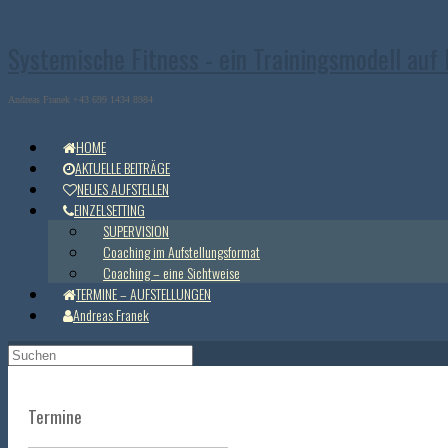
Zum
Inhalt
Systemische Fitness - ein Trainingsmodell auf
springen
Andreas Franek +43 699 1434 8984
HOME
AKTUELLE BEITRÄGE
NEUES AUFSTELLEN
EINZELSETTING
SUPERVISION
Coaching im Aufstellungsformat
Coaching – eine Sichtweise
TERMINE – AUFSTELLUNGEN
Andreas Franek
Suchen
nach:
Termine