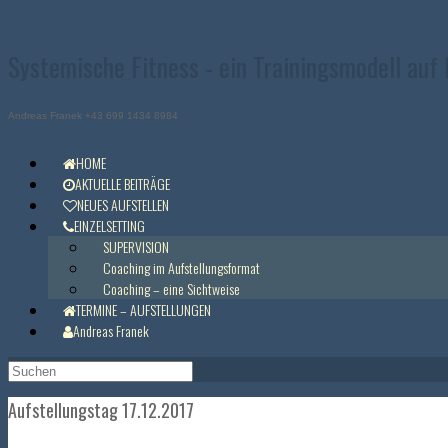
Zum
Inhalt
springen
Systemische Fitness - ein Trainingsmodell auf
Andreas Franek +43 699 1434 8984
HOME
AKTUELLE BEITRÄGE
NEUES AUFSTELLEN
EINZELSETTING
SUPERVISION
Coaching im Aufstellungsformat
Coaching – eine Sichtweise
TERMINE – AUFSTELLUNGEN
Andreas Franek
Suchen
nach:
Aufstellungstag 17.12.2017