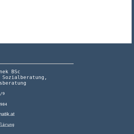
nek BSc
 Sozialberatung,
sberatung
7/9
8984
atik.at
klärung