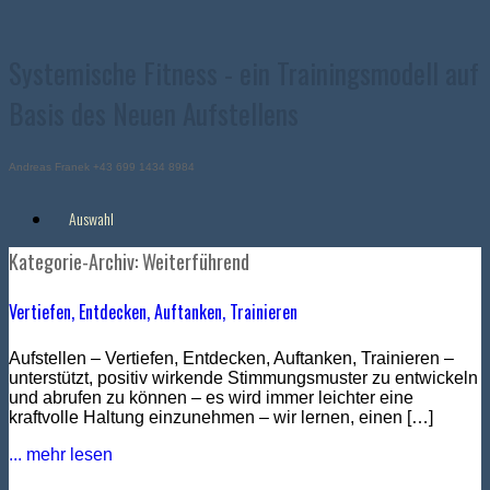
Zum
Inhalt
springen
Systemische Fitness - ein Trainingsmodell auf
Basis des Neuen Aufstellens
Andreas Franek +43 699 1434 8984
Auswahl
Kategorie-Archiv:
Weiterführend
Vertiefen, Entdecken, Auftanken, Trainieren
Aufstellen – Vertiefen, Entdecken, Auftanken, Trainieren –
unterstützt, positiv wirkende Stimmungsmuster zu entwickeln
und abrufen zu können – es wird immer leichter eine
kraftvolle Haltung einzunehmen – wir lernen, einen […]
... mehr lesen