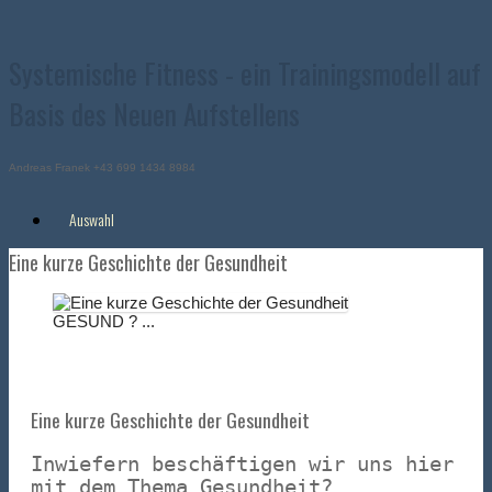
Zum
Inhalt
springen
Systemische Fitness - ein Trainingsmodell auf
Basis des Neuen Aufstellens
Andreas Franek +43 699 1434 8984
Auswahl
Eine kurze Geschichte der Gesundheit
GESUND ? ...
Eine kurze Geschichte der Gesundheit
Inwiefern beschäftigen wir uns hier
mit dem Thema Gesundheit?