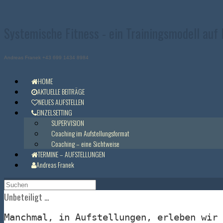
Zum
Inhalt
springen
Systemische Fitness - ein Trainingsmodell auf
Andreas Franek +43 699 1434 8984
HOME
AKTUELLE BEITRÄGE
NEUES AUFSTELLEN
EINZELSETTING
SUPERVISION
Coaching im Aufstellungsformat
Coaching – eine Sichtweise
TERMINE – AUFSTELLUNGEN
Andreas Franek
Suchen
nach:
Unbeteiligt ...
Manchmal, in Aufstellungen, erleben wir 