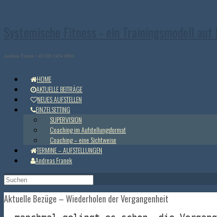
Zum
Inhalt
springen
Systemische Fitness - ein Trainingsmodell auf
Andreas Franek +43 699 1434 8984
HOME
AKTUELLE BEITRÄGE
NEUES AUFSTELLEN
EINZELSETTING
SUPERVISION
Coaching im Aufstellungsformat
Coaching – eine Sichtweise
TERMINE – AUFSTELLUNGEN
Andreas Franek
Suchen
nach:
Aktuelle Bezüge – Wiederholen der Vergangenheit