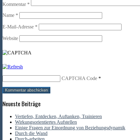
Kommentar
*
Name
*
E-Mail-Adresse
*
Website
CAPTCHA Code
*
Neueste Beiträge
Vertiefen, Entdecken, Auftanken, Trainieren
Wirkungsorientiertes Aufstellen
Einige Fragen zur Einordnung von Beziehungsdynamik
Durch die Wand
Durch-arbeiten