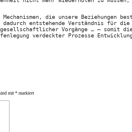
enheit nicht mehr wiederholen zu müssen,
 Mechanismen, die unsere Beziehungen bes
 dadurch entstehende Verständnis für die
gesellschaftlicher Vorgänge … – somit di
fenlegung verdeckter Prozesse Entwicklun
sind mit
*
markiert