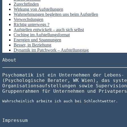
Zurechtfinden
Wirkung von Aufstellungen
Wahrnehmungen begleiten uns beim Aufstellen
Verwechslungen
Richtig unterwegs ?
Aufstellen entwickelt – auch sich selbst
Coching im Aufstellungsformat
Energien und Spannungen
Besser, in Beziehung
Dynamik im Patchwork – Aufstellungstag
About
Psychomatik ist ein Unternehmen der Lebens- 
(Psychologische Berater, WK Wien), das syste
Organisationsaufstellungen sowie Supervision
Gruppenrahmen für Unternehmen und Privatpers
Wahrscheinlich arbeite ich auch bei Schlechtwetter.
Impressum